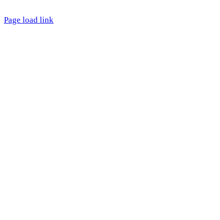
Startseite
Kontakt
Datenschutz
Impressum
Page load link
Nach
oben